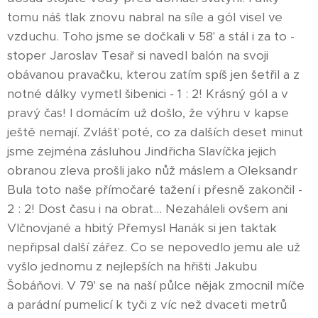
tomu náš tlak znovu nabral na síle a gól visel ve
vzduchu. Toho jsme se dočkali v 58' a stál i za to -
stoper Jaroslav Tesař si navedl balón na svoji
obávanou pravačku, kterou zatím spíš jen šetřil a z
notné dálky vymetl šibenici - 1 : 2! Krásný gól a v
pravý čas! I domácím už došlo, že výhru v kapse
ještě nemají. Zvlášť poté, co za dalších deset minut
jsme zejména zásluhou Jindřicha Slavíčka jejich
obranou zleva prošli jako nůž máslem a Oleksandr
Bula toto naše přímočaré tažení i přesně zakončil -
2 : 2! Dost času i na obrat... Nezaháleli ovšem ani
Vlčnovjané a hbitý Přemysl Hanák si jen taktak
nepřipsal další zářez. Co se nepovedlo jemu ale už
vyšlo jednomu z nejlepších na hřišti Jakubu
Šobáňovi. V 79' se na naší půlce nějak zmocnil míče
a parádní pumelicí k tyči z víc než dvaceti metrů