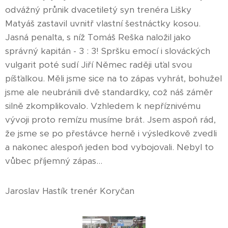
odvážný průnik dvacetiletý syn trenéra Lišky
Matyáš zastavil uvnitř vlastní šestnáctky kosou.
Jasná penalta, s níž Tomáš Reška naložil jako
správný kapitán - 3 : 3! Spršku emocí i slováckých
vulgarit poté sudí Jiří Němec raději uťal svou
píšťalkou. Měli jsme sice na to zápas vyhrát, bohužel
jsme ale neubránili dvě standardky, což náš záměr
silně zkomplikovalo. Vzhledem k nepříznivému
vývoji proto remízu musíme brát. Jsem aspoň rád,
že jsme se po přestávce herně i výsledkově zvedli
a nakonec alespoň jeden bod vybojovali. Nebyl to
vůbec příjemný zápas…
Jaroslav Hastík trenér Koryčan