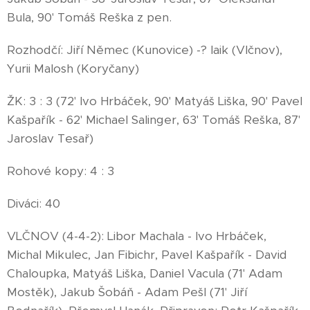
Bula, 90' Tomáš Reška z pen.
Rozhodčí: Jiří Němec (Kunovice) -? laik (Vlčnov),
Yurii Malosh (Koryčany)
ŽK: 3 : 3 (72' Ivo Hrbáček, 90' Matyáš Liška, 90' Pavel
Kašpařík - 62' Michael Salinger, 63' Tomáš Reška, 87'
Jaroslav Tesař)
Rohové kopy: 4 : 3
Diváci: 40
VLČNOV (4-4-2): Libor Machala - Ivo Hrbáček,
Michal Mikulec, Jan Fibichr, Pavel Kašpařík - David
Chaloupka, Matyáš Liška, Daniel Vacula (71' Adam
Mostěk), Jakub Šobáň - Adam Pešl (71' Jiří