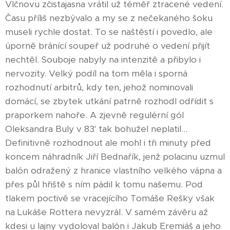
Vlčnovu zčistajasna vrátil už téměř ztracené vedení.
Času příliš nezbývalo a my se z nečekaného šoku
museli rychle dostat. To se naštěstí i povedlo, ale
úporně bránící soupeř už podruhé o vedení přijít
nechtěl. Souboje nabyly na intenzitě a přibylo i
nervozity. Velký podíl na tom měla i sporná
rozhodnutí arbitrů, kdy ten, jehož nominovali
domácí, se zbytek utkání patrně rozhodl odřídit s
praporkem nahoře. A zjevně regulérní gól
Oleksandra Buly v 83' tak bohužel neplatil...
Definitivně rozhodnout ale mohl i tři minuty před
koncem náhradník Jiří Bednařík, jenž polacinu uzmul
balón odražený z hranice vlastního velkého vápna a
přes půl hřiště s ním pádil k tomu našemu. Pod
tlakem poctivě se vracejícího Tomáše Rešky však
na Lukáše Rottera nevyzrál. V samém závěru až
kdesi u lajny vydoloval balón i Jakub Eremiáš a jeho