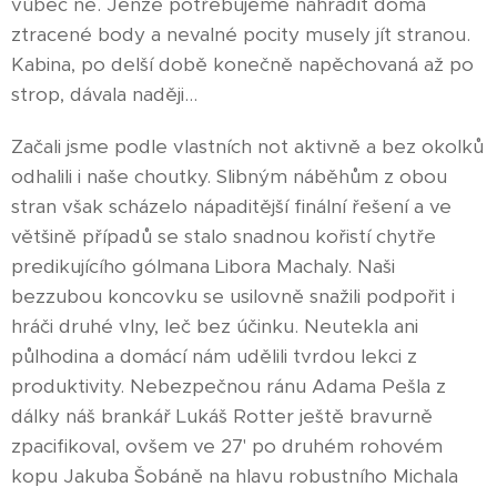
vůbec ne. Jenže potřebujeme nahradit doma
ztracené body a nevalné pocity musely jít stranou.
Kabina, po delší době konečně napěchovaná až po
strop, dávala naději...
Začali jsme podle vlastních not aktivně a bez okolků
odhalili i naše choutky. Slibným náběhům z obou
stran však scházelo nápaditější finální řešení a ve
většině případů se stalo snadnou kořistí chytře
predikujícího gólmana Libora Machaly. Naši
bezzubou koncovku se usilovně snažili podpořit i
hráči druhé vlny, leč bez účinku. Neutekla ani
půlhodina a domácí nám udělili tvrdou lekci z
produktivity. Nebezpečnou ránu Adama Pešla z
dálky náš brankář Lukáš Rotter ještě bravurně
zpacifikoval, ovšem ve 27' po druhém rohovém
kopu Jakuba Šobáně na hlavu robustního Michala