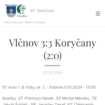
FC-Koryčany
Hlavní sponzor: Město Koryčany
Vlčnov 3:3 Koryčany
(2:0)
05.10.2024
10. kolo 1. B třídy, sk. C - Sobota 5.10.2024 - 13:00
Branky: 27' Přemysl Hanák, 33' Michal Mikulec, 79'
Jakub Šobáň - 58' Jaroslav Tesař, 67' Oleksandr