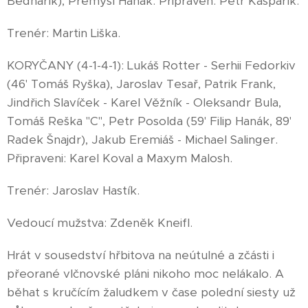
Bednařík), Přemysl Hanák. Připraven: Petr Kašpařík.
Trenér: Martin Liška.
KORYČANY (4-1-4-1): Lukáš Rotter - Serhii Fedorkiv
(46' Tomáš Ryška), Jaroslav Tesař, Patrik Frank,
Jindřich Slavíček - Karel Věžník - Oleksandr Bula,
Tomáš Reška "C", Petr Posolda (59' Filip Hanák, 89'
Radek Šnajdr), Jakub Eremiáš - Michael Salinger.
Připraveni: Karel Koval a Maxym Malosh.
Trenér: Jaroslav Hastík.
Vedoucí mužstva: Zdeněk Kneifl.
Hrát v sousedství hřbitova na neútulné a zčásti i
přeorané vlčnovské pláni nikoho moc nelákalo. A
běhat s kručícím žaludkem v čase polední siesty už