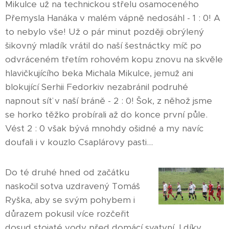
Mikulce už na technickou střelu osamoceného
Přemysla Hanáka v malém vápně nedosáhl - 1 : 0! A
to nebylo vše! Už o pár minut později obrýlený
šikovný mladík vrátil do naší šestnáctky míč po
odvráceném třetím rohovém kopu znovu na skvěle
hlavičkujícího beka Michala Mikulce, jemuž ani
blokující Serhii Fedorkiv nezabránil podruhé
napnout síť v naší bráně - 2 : 0! Šok, z něhož jsme
se horko těžko probírali až do konce první půle.
Vést 2 : 0 však bývá mnohdy ošidné a my navíc
doufali i v kouzlo Csaplárovy pasti...
Do té druhé hned od začátku
naskočil sotva uzdravený Tomáš
Ryška, aby se svým pohybem i
důrazem pokusil více rozčeřit
dosud stojaté vody před domácí svatyní. I díky