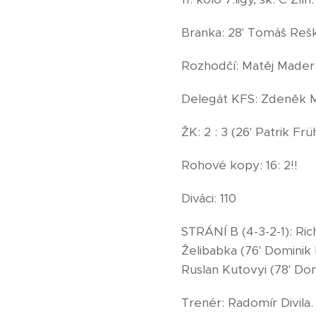
Branka: 28' Tomáš Rešk
Rozhodčí: Matěj Mader 
Delegát KFS: Zdeněk Mi
ŽK: 2 : 3 (26' Patrik F
Rohové kopy: 16: 2!!
Diváci: 110
STRÁNÍ B (4-3-2-1): Ri
Želibabka (76' Dominik 
Ruslan Kutovyi (78' Dom
Trenér: Radomír Divila.