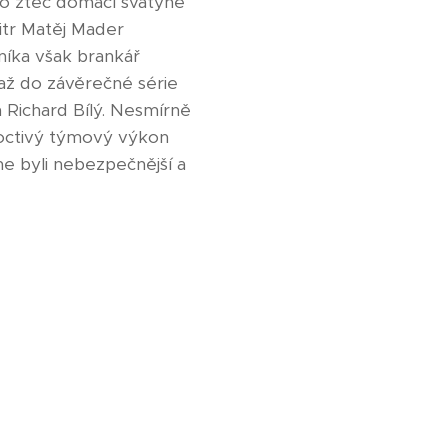
 o zteč domácí svatyně
bitr Matěj Mader
níka však brankář
 až do závěrečné série
 Richard Bílý. Nesmírně
 poctivý týmový výkon
me byli nebezpečnější a