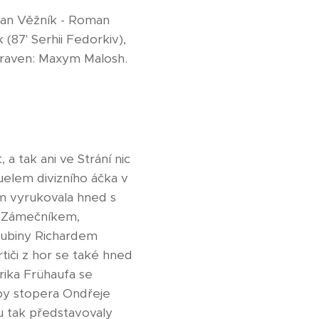
 Jan Věžník - Roman
(87' Serhii Fedorkiv),
ipraven: Maxym Malosh.
a tak ani ve Strání nic
uelem divizního áčka v
nám vyrukovala hned s
m Zámečníkem,
lubiny Richardem
tiči z hor se také hned
trika Frühaufa se
py stopera Ondřeje
 tak představovaly