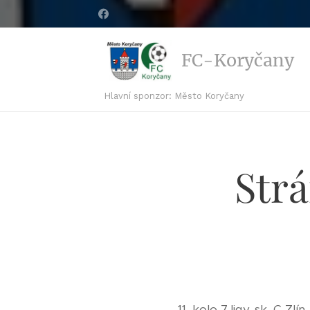
FC-Koryčany
Hlavní sponzor: Město Koryčany
Strá
11. kolo 7.ligy, sk. C Zl