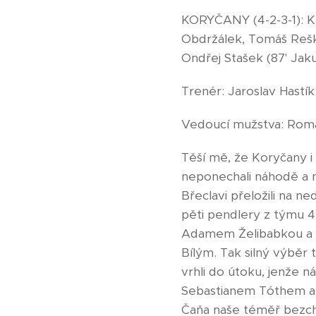
KORYČANY (4-2-3-1): Ka
Obdržálek, Tomáš Reška 
Ondřej Stašek (87' Jaku
Trenér: Jaroslav Hastík
Vedoucí mužstva: Roma
Těší mě, že Koryčany i 
neponechali náhodě a n
Břeclavi přeložili na n
pěti pendlery z týmu 
Adamem Želibabkou a v
Bílým. Tak silný výběr
vrhli do útoku, jenže n
Sebastianem Tóthem a 
Čaňa naše téměř bezch