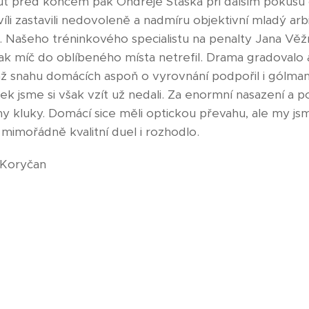
inut před koncem pak Ondřeje Staška při dalším pokusu
íli zastavili nedovoleně a nadmíru objektivní mladý ar
 Našeho tréninkového specialistu na penalty Jana Věž
pak míč do oblíbeného místa netrefil. Drama gradovalo
hž snahu domácích aspoň o vyrovnání podpořil i gólman
ek jsme si však vzít už nedali. Za enormní nasazení a
y kluky. Domácí sice měli optickou převahu, ale my js
a mimořádně kvalitní duel i rozhodlo.
r Koryčan