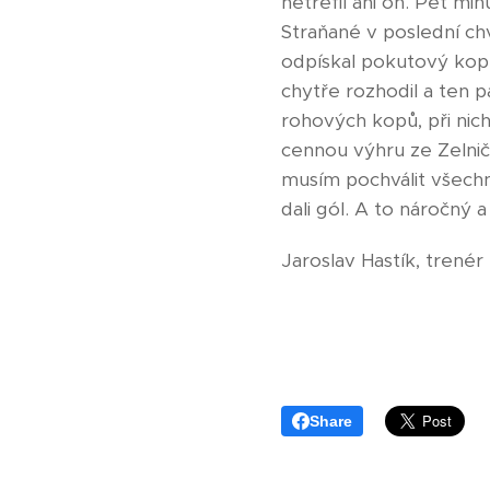
netrefil ani on. Pět m
Straňané v poslední chv
odpískal pokutový kop.
chytře rozhodil a ten 
rohových kopů, při nic
cennou výhru ze Zelnič
musím pochválit všechn
dali gól. A to náročný 
Jaroslav Hastík, trené
Share