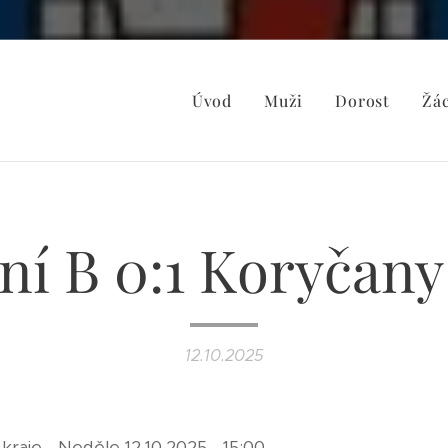
Úvod
Muži
Dorost
Žác
ní B 0:1 Koryčany 
12.10.2025
ín. kraje - Neděle 12.10.2025 - 15:00