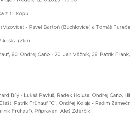
a z tr. kopu
(Vizovice) - Pavel Bartoň (Buchlovice) a Tomáš Tureč
koška (Zlín)
rühauf, 80' Ondřej Čaňo - 20' Jan Věžník, 38' Patrik Fra
chard Bílý - Lukáš Pavluš, Radek Holuša, Ondřej Čaňo, 
Eliáš), Patrik Frühauf "C", Ondřej Kolaja - Radim Zámečn
inik Frühauf). Připraven: Aleš Zderčík.