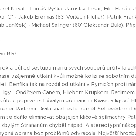
rel Koval - Tomáš Ryška, Jaroslav Tesař, Filip Hanák,
"C" - Jakub Eremiáš (83' Vojtěch Pluhař), Patrik Frank 
b Janíček) - Michael Salinger (60' Oleksandr Bula). Př
.
n Blaž.
rok a půl od sestupu mají u svých soupeřů určitý kredit, 
aše vzájemné utkání kvůli možné kolizi se sobotním d
eděli. Benfika tak na rozdíl od utkání v Rymicích proti 
4. ligy - Ondřejem Čaněm, Hliebem Krupkem, Radime
ůbec poprvé i s bývalým gólmanem Kvasic a ligové H
 trenér Radomír Divila snad ještě neměl. Sebevědomí Dr
ám se dařilo eliminovat oba jejich klíčové špílmachry Pa
zbylým Straňanům chyběl nápad. A stereotypní náko
ybná obrana bez problémů odvracela. Největší hrozbu