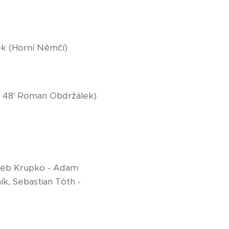
ek (Horní Němčí)
nk, 48' Roman Obdržálek)
Hlieb Krupko - Adam
ík, Sebastian Tóth -