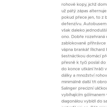
rohové kopy, jichž domá
už pátý zápas alternuje
pokud přece jen, to z b
defenzívu. Autobusem 
však daleko jednodušší 
ono. Dobře rozehraná o
zablokované přihrávce
vápna brankář Richard 
šestnáctkou domácí pře
přesně k tyči poslal do
do konce utkání hráči ve
dálky a množství roho
minimálně další tři obr
Salinger precizní uličk
vybíhajícím gólmanem v
diagonálou vybídl do s