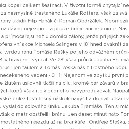
cí kopali celkem šestnáct. V životní formě chytající ne
 za nesmyslně trestaného Lukáše Rottera, však za svá z
rány uklidili Filip Hanák či Roman Obdržálek. Neomezili
už dávno nejezdíme a pouze bránit ani neumíme. Náš
a přímočařejší než u domácí zálohy, jenže při jejich za
fenzivní akce Michaela Salingera v 18' hned dvakrát za
 a tvrdou ránu Tomáše Rešky po jeho odvážném průnik
Bílý bravurně vyrazil. Ve 28' však průnik Jakuba Eremi
rušili jen faulem a Tomáš Reška nás z trestného kop
 nečekaného vedení - 0 : 1! Nejenom ve zbytku první pů
 žlutém usilovně tlačili na pilu, kromě pár závarů v bran
vých kopů však nic kloudného nevyprodukovali. Naopa
ovské příležitosti těsný náskok navýšit a dohrát utkání v
ou vyslal do sólového úniku Jakuba Eremiáše. Ten si míč
šak o metr obstřelil i bránu. Jen deset minut nato T
amostatného nájezdu až na brankáře i Ondřeje Staška,