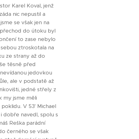
stor Karel Koval, jenž
áda nic nepustil a
 jsme se však jen na
 přechod do útoku byl
končení to zase nebylo
 sebou ztroskotala na
u ze strany až do
áše těsně před
u nevídanou jedovkou
le, ale v podstatě až
kovišti, jedné střely z
k my jsme měli
 poklidu. V 53' Michael
 i dobře navedl, spolu s
omáš Reška parádní
 do černého se však