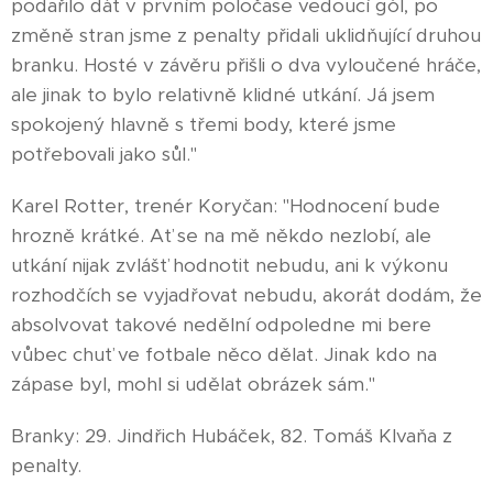
podařilo dát v prvním poločase vedoucí gól, po
změně stran jsme z penalty přidali uklidňující druhou
branku. Hosté v závěru přišli o dva vyloučené hráče,
ale jinak to bylo relativně klidné utkání. Já jsem
spokojený hlavně s třemi body, které jsme
potřebovali jako sůl."
Karel Rotter, trenér Koryčan: "Hodnocení bude
hrozně krátké. Ať se na mě někdo nezlobí, ale
utkání nijak zvlášť hodnotit nebudu, ani k výkonu
rozhodčích se vyjadřovat nebudu, akorát dodám, že
absolvovat takové nedělní odpoledne mi bere
vůbec chuť ve fotbale něco dělat. Jinak kdo na
zápase byl, mohl si udělat obrázek sám."
Branky: 29. Jindřich Hubáček, 82. Tomáš Klvaňa z
penalty.