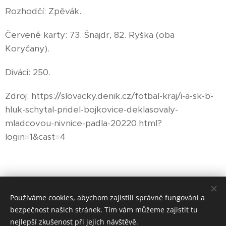
Rozhodčí: Zpěvák.
Červené karty: 73. Šnajdr, 82. Ryška (oba
Koryčany).
Diváci: 250.
Zdroj: https://slovacky.denik.cz/fotbal-kraj/i-a-sk-b-
hluk-schytal-pridel-bojkovice-deklasovaly-
mladcovou-nivnice-padla-20220.html?
login=1&cast=4
Share
Používáme cookies, abychom zajistili správné fungování a
bezpečnost našich stránek. Tím vám můžeme zajistit tu
nejlepší zkušenost při jejich návštěvě.