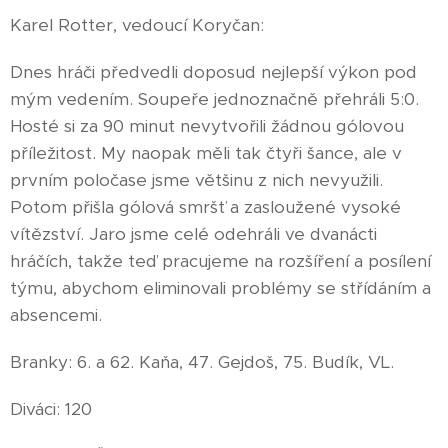
Karel Rotter, vedoucí Koryčan:
Dnes hráči předvedli doposud nejlepší výkon pod
mým vedením. Soupeře jednoznačně přehráli 5:0.
Hosté si za 90 minut nevytvořili žádnou gólovou
příležitost. My naopak měli tak čtyři šance, ale v
prvním poločase jsme většinu z nich nevyužili.
Potom přišla gólová smršť a zasloužené vysoké
vítězství. Jaro jsme celé odehráli ve dvanácti
hráčích, takže teď pracujeme na rozšíření a posílení
týmu, abychom eliminovali problémy se střídáním a
absencemi.
Branky: 6. a 62. Kaňa, 47. Gejdoš, 75. Budík, VL.
Diváci: 120