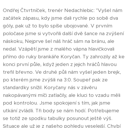
Ondřej Čtvrtníček, trenér Nedachlebic: "Vyšel nám
začátek zápasu, kdy jsme dali rychle po sobě dva
góly, pak už to bylo spíše ubojované. V prvním
poločase jsme si vytvořili další dvě šance na zvýšení
náskoku, Nejprve šel náš hráč sám na bránu, ale
nedal. Vzápětí jsme z malého vápna hlavičkovali
přímo do ruky brankáře Koryčan. Ty zahrozily až ke
konci první půle, když jeden z jejich hráčů hlavou
trefil břevno. Ve druhé půli nám vyšel jeden brejk,
po kterém jsme zvýšili na 3:0. Soupeř pak ze
standardky snížil. Koryčany nás v závěru
nakopávanými míči zatlačily, ale kluci to vzadu měli
pod kontrolou. Jsme spokojení s tím, jak jsme
utkání zvládli. Tři body se nám hodí. Potřebujeme
se totiž ze spodku tabulky posunout ještě výš.
Situace ale už je z našeho pohledu veselejší. Chybí