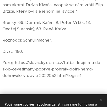
nám akorát Dušan Klvaňa, naopak se nám vrátil Filip
Brzica, který byl ale jenom na lavičce."
Branky: 66. Dominik Kaňa - 9. Peter Vrták, 13.
Ondřej Šuranský, 63. René Kafka.
Rozhodčí: Schnürmacher.
Diváci: 150.
Zdroj: https://slovacky.denik.cz/fotbal-kraj/i-a-trida-
sk-b-osvetimany-poprve-prohraly-dolni-nemci-
dohravalo-v-deviti-2022052.html?login=1
Share
Používáme cookies, abychom zajistili správné fungování a