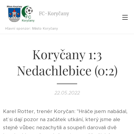
FC-Koryčany
Hlavní sponzor: Město Koryčany
Koryčany 1:3
Nedachlebice (0:2)
22.05.2022
Karel Rotter, trenér Koryčan: "Hráče jsem nabádal,
ať si dají pozor na začátek utkání, který jsme ale
stejně vůbec nezachytili a soupeři darovali dvě