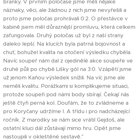
branky. V prvním poločase jsme měli nějaké
náznaky, věci, ale žádnou z nich jsme nevyřešili a
proto jsme poločas prohrávali 0:2. O přestávce v
kabině jsem měl důraznější promluvu, která celkem
zafungovala. Druhý poločas už byl z naší strany
daleko lepší. Na klucích byla patrná bojovnost a
chuť, bohužel kvalita na otočení výsledku chyběla.
Navíc soupeř nám dal z ojedinělé akce soupeře ve
druhé půli po chybě Lišky gól na 3:0. Vzápětí jsme
už jenom Kaňou výsledek snížili. Na víc jsme ale
neměli kvalitu. Porážkami si komplikujeme situaci,
protože soupeři pod námi body sbírají. Čekají nás
ještě čtyři perná kol. Doufám, že to zvládneme a
pro Koryčany udržíme I. A třídu i pro nadcházející
ročník. Z marodky se nám sice vrátil Gejdoš, ale
ostatní kluci dál zůstávají mimo hru. Opět jsme
nastoupili v okleštěné sestavě."