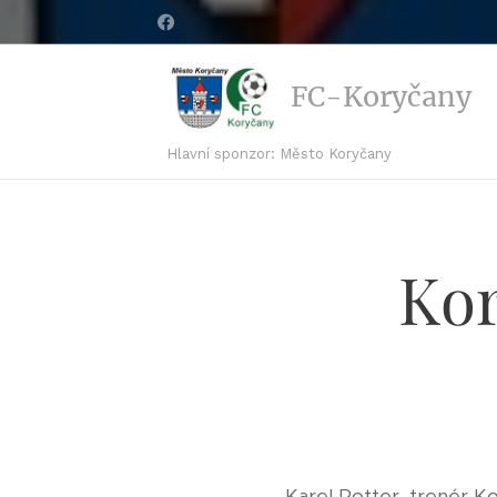
FC-Koryčany
Hlavní sponzor: Město Koryčany
Kor
Karel Rotter, trenér Ko