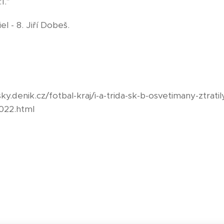
1."
l - 8. Jiří Dobeš.
sky.denik.cz/fotbal-kraj/i-a-trida-sk-b-osvetimany-ztrat
2022.html