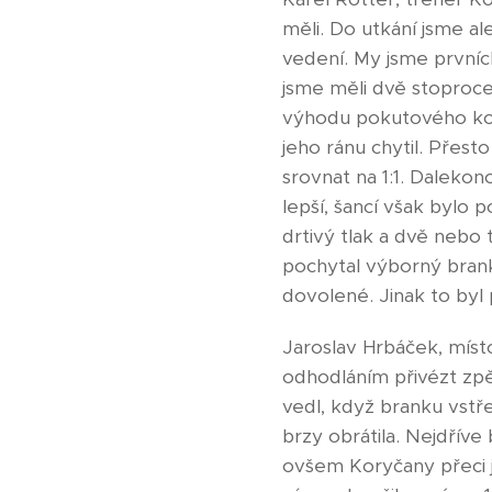
měli. Do utkání jsme al
vedení. My jsme prvních
jsme měli dvě stoproce
výhodu pokutového kop
jeho ránu chytil. Přest
srovnat na 1:1. Dalekon
lepší, šancí však bylo
drtivý tlak a dvě nebo 
pochytal výborný brank
dovolené. Jinak to byl 
Jaroslav Hrbáček, míst
odhodláním přivézt zpě
vedl, když branku vstře
brzy obrátila. Nejdřív
ovšem Koryčany přeci 