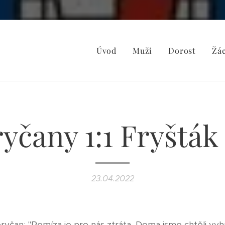
Úvod
Muži
Dorost
Žác
yčany 1:1 Fryšták (
23.04.2022
ryčan: "Remíza je pro nás ztráta. Doma jsme chtěli vyh