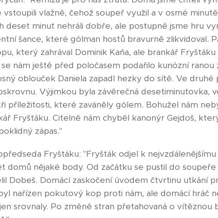
e vstoupili vlažně, čehož soupeř využil a v osmé minut
 deset minut nehráli dobře, ale postupně jsme hru vyro
ntní šance, které gólman hostů bravurně zlikvidoval. 
u, který zahrával Dominik Kaňa, ale brankář Fryštáku
o se nám ještě před poločasem podařilo kuriózní ranou 
osný oblouček Daniela zapadl hezky do sítě. Ve druhé p
 poskrovnu. Výjimkou byla závěrečná desetiminutovka, v
tři příležitosti, které zaváněly gólem. Bohužel nám ne
ář Fryštáku. Citelně nám chyběl kanonýr Gejdoš, který 
poklidný zápas."
opředseda Fryštáku: "Fryšták odjel k nejvzdálenějšímu
t domů nějaké body. Od začátku se pustil do soupeře
lil Dobeš. Domácí zaskočení úvodem čtvrtinu utkání pro
e byl nařízen pokutový kop proti nám, ale domácí hráč 
jen srovnaly. Po změně stran přetahovaná o vítěznou 