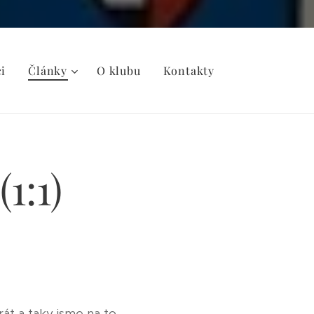
i
Články
O klubu
Kontakty
1:1)
rát a taky jsme na to