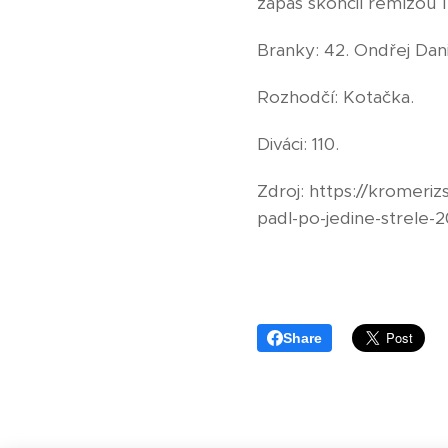
zápas skončil remízou 1:
Branky: 42. Ondřej Danie
Rozhodčí: Kotačka.
Diváci: 110.
Zdroj: https://kromeriz
padl-po-jedine-strele-
Share