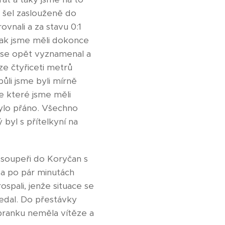
ě šel zaslouženě do
vnali a za stavu 0:1
Pak jsme měli dokonce
 se opět vyznamenal a
ze čtyřiceti metrů
ůli jsme byli mírně
e které jsme měli
bylo přáno. Všechno
byl s přítelkyní na
 soupeři do Koryčan s
 a po pár minutách
spali, jenže situace se
nedal. Do přestávky
branku neměla vítěze a