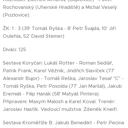
Rochovanský (Uherské Hradiště) a Michal Veselý
(Pozlovice).
ŽK: 1 : 3 (39' Tomáš Ryška - 8' Petr Švajda, 10' Jiří
Oulehla, 52' David Steiner)
Diváci: 125
Sestava Koryčan: Lukáš Rotter - Roman Sedlář,
Patrik Frank, Karel Věžník, Jindřich Slavíček (77'
Alexandr Bujor) - Tomáš Reška, Jaroslav Tesař "C" -
Tomáš Ryška, Petr Posolda (77' Jan Maršál), Jakub
Eremiáš - Filip Hanák (58' Matyáš Pintera).
Připraveni: Maxym Malosh a Karel Koval. Trenér:
Jaroslav Hastík. Vedoucí mužstva: Zdeněk Kneifl.
Sestava Kroměříže B: Jakub Benedikt - Petr Pecina