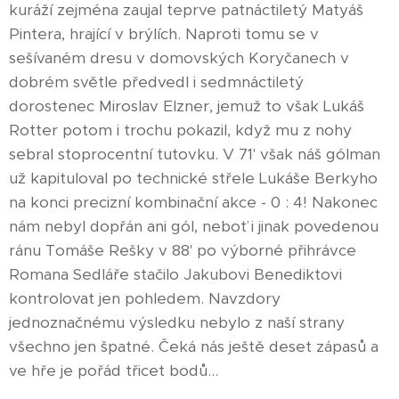
kuráží zejména zaujal teprve patnáctiletý Matyáš
Pintera, hrající v brýlích. Naproti tomu se v
sešívaném dresu v domovských Koryčanech v
dobrém světle předvedl i sedmnáctiletý
dorostenec Miroslav Elzner, jemuž to však Lukáš
Rotter potom i trochu pokazil, když mu z nohy
sebral stoprocentní tutovku. V 71' však náš gólman
už kapituloval po technické střele Lukáše Berkyho
na konci precizní kombinační akce - 0 : 4! Nakonec
nám nebyl dopřán ani gól, neboť i jinak povedenou
ránu Tomáše Rešky v 88' po výborné přihrávce
Romana Sedláře stačilo Jakubovi Benediktovi
kontrolovat jen pohledem. Navzdory
jednoznačnému výsledku nebylo z naší strany
všechno jen špatné. Čeká nás ještě deset zápasů a
ve hře je pořád třicet bodů...