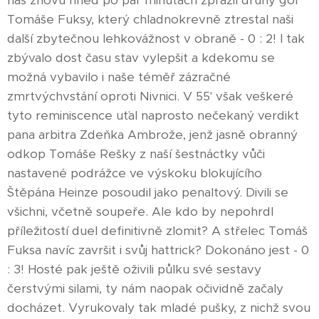
nás znovu hned po pár minutách zpražil druhý gól
Tomáše Fuksy, který chladnokrevně ztrestal naši
další zbytečnou lehkovážnost v obraně - 0 : 2! I tak
zbývalo dost času stav vylepšit a kdekomu se
možná vybavilo i naše téměř zázračné
zmrtvýchvstání oproti Nivnici. V 55' však veškeré
tyto reminiscence uťal naprosto nečekaný verdikt
pana arbitra Zdeňka Ambrože, jenž jasně obranný
odkop Tomáše Rešky z naší šestnáctky vůči
nastavené podrážce ve výskoku blokujícího
Štěpána Heinze posoudil jako penaltový. Divili se
všichni, včetně soupeře. Ale kdo by nepohrdl
příležitostí duel definitivně zlomit? A střelec Tomáš
Fuksa navíc završit i svůj hattrick? Dokonáno jest - 0
: 3! Hosté pak ještě oživili půlku své sestavy
čerstvými silami, ty nám naopak očividně začaly
docházet. Vyrukovaly tak mladé pušky, z nichž svou