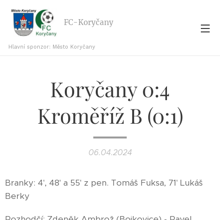
FC-Koryčany
Hlavní sponzor: Město Koryčany
Koryčany 0:4
Kroměříž B (0:1)
06.04.2024
Branky: 4', 48' a 55' z pen. Tomáš Fuksa, 71' Lukáš
Berky
Rozhodčí: Zdeněk Ambrož (Bojkovice) - Pavel