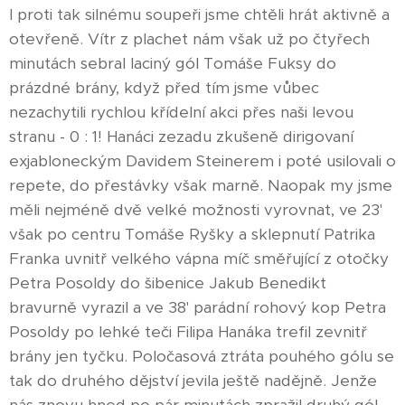
I proti tak silnému soupeři jsme chtěli hrát aktivně a
otevřeně. Vítr z plachet nám však už po čtyřech
minutách sebral laciný gól Tomáše Fuksy do
prázdné brány, když před tím jsme vůbec
nezachytili rychlou křídelní akci přes naši levou
stranu - 0 : 1! Hanáci zezadu zkušeně dirigovaní
exjabloneckým Davidem Steinerem i poté usilovali o
repete, do přestávky však marně. Naopak my jsme
měli nejméně dvě velké možnosti vyrovnat, ve 23'
však po centru Tomáše Ryšky a sklepnutí Patrika
Franka uvnitř velkého vápna míč směřující z otočky
Petra Posoldy do šibenice Jakub Benedikt
bravurně vyrazil a ve 38' parádní rohový kop Petra
Posoldy po lehké teči Filipa Hanáka trefil zevnitř
brány jen tyčku. Poločasová ztráta pouhého gólu se
tak do druhého dějství jevila ještě nadějně. Jenže