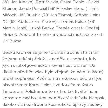
(68' Jan Klečka), Petr Švajda, Orest Tiahlo - David
Steiner, Jakub Pospíšil (58' Miroslav Elzner) - Erik
Mlčoch, Jiří Oulehla (78' Jan Zlámal), Štěpán Heinz
"C" (68' Abdulsalam Kratov) - Tomáš Fuksa (78'
Martin Janál), Lukáš Berky. Trenér v zast.: Ondřej
Mrázek. Asistent trenéra a vedoucí mužstva v zast.:
Jiří Buksa.
Béčku Kroměříže jsme to chtěli trochu ztížit i tím,
že jsme utkání přeložili z neděle na sobotu, kdy
jejich druholigové áčko zrovna hostilo Líšeň. Už
dlouho předtím však bylo zřejmé, že nám to žádný
efekt nepřinese. Kvůli tomu nakonec nedorazil jen
hlavní trenér Karel Heinz s vedoucím mužstva
Timoteem Políčkem, a to na hru tak kvalitního a
konsolidovaného týmu nemělo zásadní vliv. Naopak,
daleko víc než drobné kosmetické úpravy sestavy