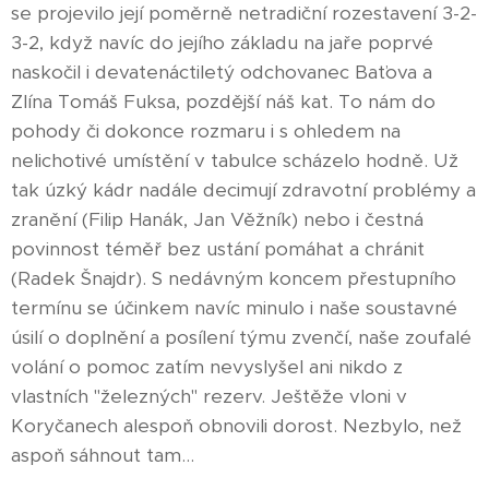
se projevilo její poměrně netradiční rozestavení 3-2-
3-2, když navíc do jejího základu na jaře poprvé
naskočil i devatenáctiletý odchovanec Baťova a
Zlína Tomáš Fuksa, pozdější náš kat. To nám do
pohody či dokonce rozmaru i s ohledem na
nelichotivé umístění v tabulce scházelo hodně. Už
tak úzký kádr nadále decimují zdravotní problémy a
zranění (Filip Hanák, Jan Věžník) nebo i čestná
povinnost téměř bez ustání pomáhat a chránit
(Radek Šnajdr). S nedávným koncem přestupního
termínu se účinkem navíc minulo i naše soustavné
úsilí o doplnění a posílení týmu zvenčí, naše zoufalé
volání o pomoc zatím nevyslyšel ani nikdo z
vlastních "železných" rezerv. Ještěže vloni v
Koryčanech alespoň obnovili dorost. Nezbylo, než
aspoň sáhnout tam...