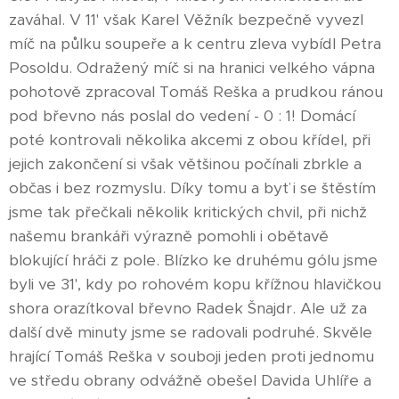
zaváhal. V 11' však Karel Věžník bezpečně vyvezl
míč na půlku soupeře a k centru zleva vybídl Petra
Posoldu. Odražený míč si na hranici velkého vápna
pohotově zpracoval Tomáš Reška a prudkou ránou
pod břevno nás poslal do vedení - 0 : 1! Domácí
poté kontrovali několika akcemi z obou křídel, při
jejich zakončení si však většinou počínali zbrkle a
občas i bez rozmyslu. Díky tomu a byť i se štěstím
jsme tak přečkali několik kritických chvil, při nichž
našemu brankáři výrazně pomohli i obětavě
blokující hráči z pole. Blízko ke druhému gólu jsme
byli ve 31', kdy po rohovém kopu křížnou hlavičkou
shora orazítkoval břevno Radek Šnajdr. Ale už za
další dvě minuty jsme se radovali podruhé. Skvěle
hrající Tomáš Reška v souboji jeden proti jednomu
ve středu obrany odvážně obešel Davida Uhlíře a