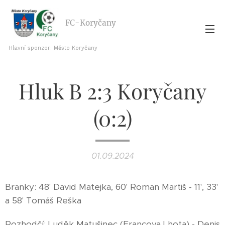
FC-Koryčany
Hlavní sponzor: Město Koryčany
Hluk B 2:3 Koryčany
(0:2)
01.09.2024
Branky: 48' David Matejka, 60' Roman Martiš - 11', 33'
a 58' Tomáš Reška
Rozhodčí: Luděk Matušinec (Francova Lhota) - Denis