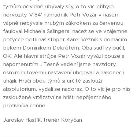
týmům očividně ubývaly síly, o to víc přibylo
nervozity. V 84' náhradník Petr Vozár v našem
vápně nebývale hrubým zákrokem za červenou
fauloval Michaela Salingera, načež se ve vzájemné
potyčce ocitli náš stoper Karel Věžník s domácím
bekem Dominikem Dekrétem. Oba sudí vyloučil,
OK. Ale hlavní strůjce Petr Vozár vyvázl pouze s
napomenutím... Těsné vedení jsme navzdory
osmiminutovému nastavení ubojovali a nakonec i
uhájili. Hráči obou týmů si určitě zaslouží
absolutorium, vydali se nadoraz. O to víc je pro nás
zasloužené vítězství na hřišti nepříjemného
protivníka cenné.
Jaroslav Hastík, trenér Koryčan