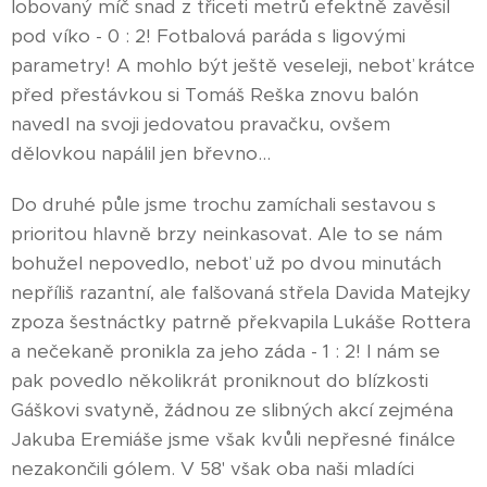
lobovaný míč snad z třiceti metrů efektně zavěsil
pod víko - 0 : 2! Fotbalová paráda s ligovými
parametry! A mohlo být ještě veseleji, neboť krátce
před přestávkou si Tomáš Reška znovu balón
navedl na svoji jedovatou pravačku, ovšem
dělovkou napálil jen břevno...
Do druhé půle jsme trochu zamíchali sestavou s
prioritou hlavně brzy neinkasovat. Ale to se nám
bohužel nepovedlo, neboť už po dvou minutách
nepříliš razantní, ale falšovaná střela Davida Matejky
zpoza šestnáctky patrně překvapila Lukáše Rottera
a nečekaně pronikla za jeho záda - 1 : 2! I nám se
pak povedlo několikrát proniknout do blízkosti
Gáškovi svatyně, žádnou ze slibných akcí zejména
Jakuba Eremiáše jsme však kvůli nepřesné finálce
nezakončili gólem. V 58' však oba naši mladíci