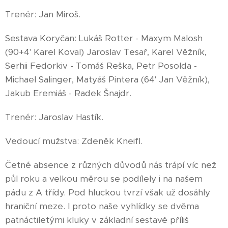
Trenér: Jan Miroš.
Sestava Koryčan: Lukáš Rotter - Maxym Malosh
(90+4' Karel Koval) Jaroslav Tesař, Karel Věžník,
Serhii Fedorkiv - Tomáš Reška, Petr Posolda -
Michael Salinger, Matyáš Pintera (64' Jan Věžník),
Jakub Eremiáš - Radek Šnajdr.
Trenér: Jaroslav Hastík.
Vedoucí mužstva: Zdeněk Kneifl.
Četné absence z různých důvodů nás trápí víc než
půl roku a velkou měrou se podílely i na našem
pádu z A třídy. Pod hluckou tvrzí však už dosáhly
hraniční meze. I proto naše vyhlídky se dvěma
patnáctiletými kluky v základní sestavě příliš