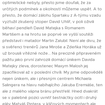
optimistické nebyly, přesto jsme doufali, že za
určitých podmínek a okolností můžeme uspět. A to
přesto, že domácí zálohu Spartaku z A-týmu vzadu
vyztužil zkušený stoper David Uhlíř, v poli oživili
běhaví pendleři David Matejka s Romanem
Martišem a na hrotu se poprvé ve vyšší soutěži
představil i matador Martin Zalubil. Není ale divu, že
si svěřenci trenérů Jana Miroše a Zdeňka Horáka už
už brousili vítězné nože... Na precizně připraveném
pažitu jako první zahrozili domácí únikem Davida
Matejky zleva, dorostenec Maxym Malosh jej
zpacifikoval až v poslední chvíli. My jsme odpověděli
nejen únikem, ale i přesným centrem Michaela
Salingera na hlavu nabíhajícího Jakuba Eremiáše, ten
ale z malého vápna bránu přestřelil. Hned dvakrát
se v palebné pozici uvnitř šestnáctky ocitl i druhý
elév Matyáš Pintera, v klíčových momentech ale