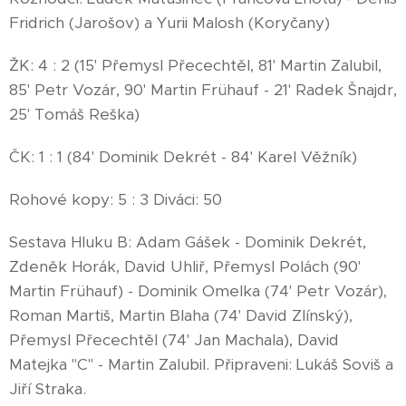
Fridrich (Jarošov) a Yurii Malosh (Koryčany)
ŽK: 4 : 2 (15' Přemysl Přecechtěl, 81' Martin Zalubil,
85' Petr Vozár, 90' Martin Frühauf - 21' Radek Šnajdr,
25' Tomáš Reška)
ČK: 1 : 1 (84' Dominik Dekrét - 84' Karel Věžník)
Rohové kopy: 5 : 3 Diváci: 50
Sestava Hluku B: Adam Gášek - Dominik Dekrét,
Zdeněk Horák, David Uhliř, Přemysl Polách (90'
Martin Frühauf) - Dominik Omelka (74' Petr Vozár),
Roman Martiš, Martin Blaha (74' David Zlínský),
Přemysl Přecechtěl (74' Jan Machala), David
Matejka "C" - Martin Zalubil. Připraveni: Lukáš Soviš a
Jiří Straka.