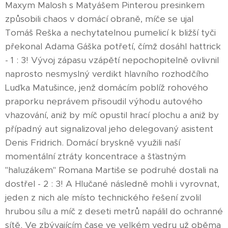
Maxym Malosh s Matyášem Pinterou presinkem
způsobili chaos v domácí obraně, míče se ujal
Tomáš Reška a nechytatelnou pumelicí k bližší tyči
překonal Adama Gáška potřetí, čímž dosáhl hattrick
- 1 : 3! Vývoj zápasu vzápětí nepochopitelně ovlivnil
naprosto nesmyslný verdikt hlavního rozhodčího
Luďka Matušince, jenž domácím poblíž rohového
praporku neprávem přisoudil výhodu autového
vhazování, aniž by míč opustil hrací plochu a aniž by
případný aut signalizoval jeho delegovaný asistent
Denis Fridrich. Domácí bryskně využili naší
momentální ztráty koncentrace a šťastným
"haluzákem" Romana Martiše se podruhé dostali na
dostřel - 2 : 3! A Hlučané následně mohli i vyrovnat,
jeden z nich ale místo technického řešení zvolil
hrubou sílu a míč z deseti metrů napálil do ochranné
sítě. Ve zbývajícím čase ve velkém vedru už oběma